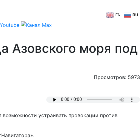
EN
RU
а Азовского моря под
Просмотров: 5973
л возможности устраивать провокации против
тНавигатора».