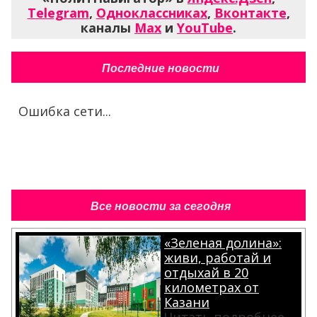
Telegram
,
Одноклассниках
,
Вконтакте
,
каналы
Max
и
YouTube
.
Последние новости
Ошибка сети...
Все новости за сегодня
«Зеленая долина»:
живи, работай и
отдыхай в 20
километрах от
Казани
Читать подробнее