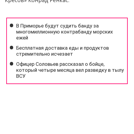
Кресов» Конрад Ренкас.