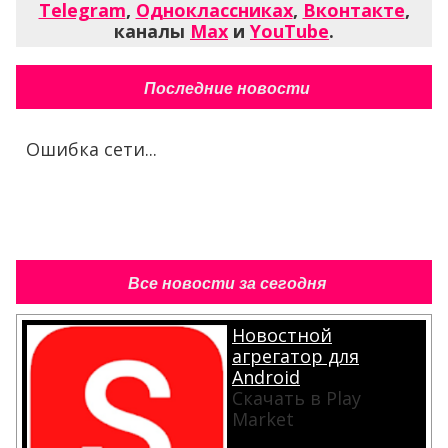
Telegram
,
Одноклассниках
,
Вконтакте
,
каналы
Max
и
YouTube
.
Последние новости
Ошибка сети...
Все новости за сегодня
Новостной
агрегатор для
Android
Скачать в Play
Market