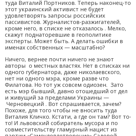
туда Виталий Портников. Теперь наконец-то
этот украинский активист не будет
удовлетворять запросы российских
пассивистов. Журналистов-разжигателей,
кроме него, в списке не отказалось . Мелко,
скажут поднаторевшие в геополитике
эксперты. Может быть. А делать ошибки в
именах собственных — масштабно?
Ничего, вернее почти ничего не знают
авторы о местных властях. Нет в списках ни
одного губернатора, даже николаевского,
нет ни одного мэра, кроме разве что
Филатова. Но тот уж совсем одиозен. Зато
есть мэр бывший, давно отошедший от дел
и живущий за пределами Украины —
Черновецкий . Вот спрашивается, зачем?
Похоже, для того чтобы не вносить туда
Виталия Кличко. Кстати, а где он там? Вот то-
то! И львовский собиратель мусора и по
совместительству гламурный нацист из
партии «Самоудовлетворение» Садовой