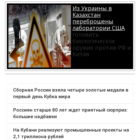
Из Украины в
Казахстан
переброшены
лаборатории США
готовить
биологическое
оружие против РФ и
Китая