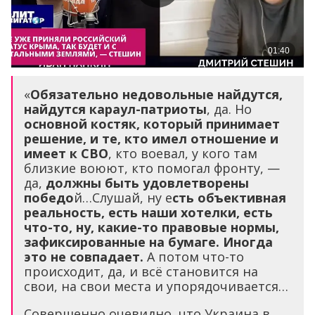
«
Обязательно недовольные найдутся,
найдутся караул-патриоты
, да. Но
основной костяк, который принимает
решение, и те, кто имел отношение и
имеет к СВО
, кто воевал, у кого там
близкие воюют, кто помогал фронту, —
да,
должны быть удовлетворены
победо
й…Слушай, ну е
сть объективная
реальность, есть наши хотелки, есть
что-то, ну, какие-то правовые нормы,
зафиксированные на бумаге. Иногда
это не совпадает.
А потом что-то
происходит, да, и всё становится на
свои, на свои места и упорядочивается…
Совершенно очевидно, что Украина в