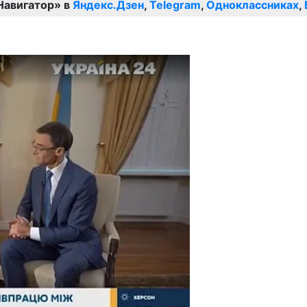
Навигатор» в
Яндекс.Дзен
,
Telegram
,
Одноклассниках
,