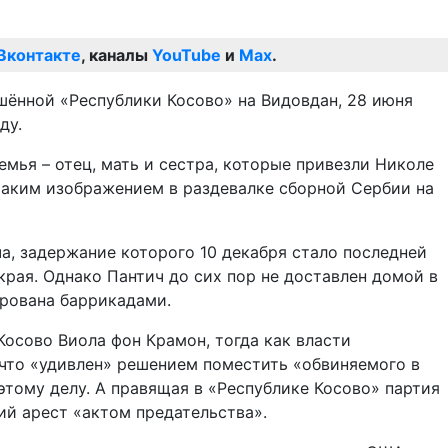
Вконтакте
, каналы
YouTube
и
Max
.
шённой «Республики Косово» на Видовдан, 28 июня
ду.
мья – отец, мать и сестра, которые привезли Николе
 таким изображением в раздевалке сборной Сербии на
а, задержание которого 10 декабря стало последней
рая. Однако Пантич до сих пор не доставлен домой в
ирована баррикадами.
осово Виола фон Крамон, тогда как власти
 что «удивлен» решением поместить «обвиняемого в
этому делу. А правящая в «Республике Косово» партия
ий арест «актом предательства».