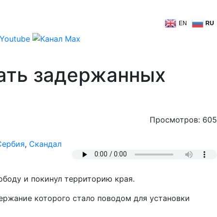
EN
RU
кать задержанных
Просмотров: 605
Сербия
,
Скандал
ободу и покинул территорию края.
ержание которого стало поводом для установки