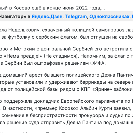
Навигатор» в
Яндекс.Дзен
,
Telegram
,
Одноклассниках
,
ола Неделькович, схваченный полицией самопровозгла
 за футболку с сербским флагом, был отпущен на свобо
во и Метохии с центральной Сербией его встретила се
 «Нема предаjе!» (Не сладимся). Напомним, за флаг с
юз Сербии был оштрафован решением ФИФА.
д домашний арест бывшего полицейского Деяна Пантич
торые установили и удерживают баррикады на севере к
ода от полицейской базы рядом с КПП «Ярине» заблок
о поддержала докладчик Европейского парламента по К
 В частности, «премьер Косово» Альбин Курти заявил,
 сомнение в беспристрастности прокурора и судьи по 
ала решение суда отправить Деяна Пантича под домашн