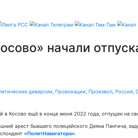
Косово» начали отпус
литические диверсии
,
Провокации
,
Произвол
,
Россия
,
 в Косово ещё в конце июня 2022 года, отпущен на св
шний арест бывшего полицейского Деяна Пантича, зад
еспондент
«ПолитНавигатора»
.