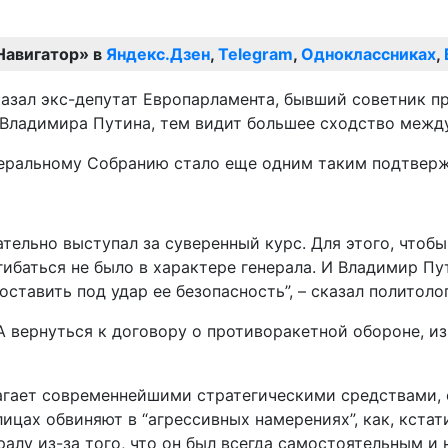
Навигатор» в
Яндекс.Дзен
,
Telegram
,
Одноклассниках
,
казал экс-депутат Европарламента, бывший советник п
 Владимира Путина, тем видит большее сходство межд
деральному Собранию стало еще одним таким подтвер
тельно выступал за суверенный курс. Для этого, чтоб
гибаться не было в характере генерала. И Владимир П
поставить под удар ее безопасность”, – сказал политолог
 вернуться к договору о противоракетной обороне, и
полагает современнейшими стратегическими средствами
ицах обвиняют в “агрессивных намерениях”, как, кстат
лу из-за того, что он был всегда самостоятельным и 