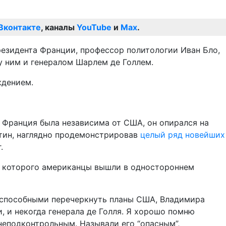
Вконтакте
, каналы
YouTube
и
Max
.
резидента Франции, профессор политологии Иван Бло,
у ним и генералом Шарлем де Голлем.
ждением.
ы Франция была независима от США, он опирался на
утин, наглядно продемонстрировав
целый ряд новейших
.
з которого американцы вышли в одностороннем
, способными перечеркнуть планы США, Владимира
и, и некогда генерала де Голля. Я хорошо помню
неподконтрольным. Называли его “опасным”,