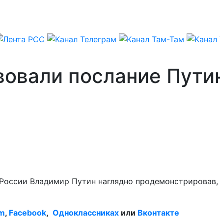
овали послание Путин
оссии Владимир Путин наглядно продемонстрировав, ч
am
,
Facebook
,
Одноклассниках
или
Вконтакте