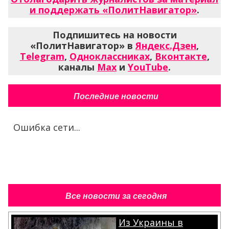
и поддержать «ПолитНавигатор»
.
Подпишитесь на новости
«ПолитНавигатор» в
Яндекс.Дзен
,
Telegram
,
Одноклассниках
,
Вконтакте
,
каналы
Max
и
YouTube
.
Последние новости
Ошибка сети...
Все новости за сегодня
Из Украины в