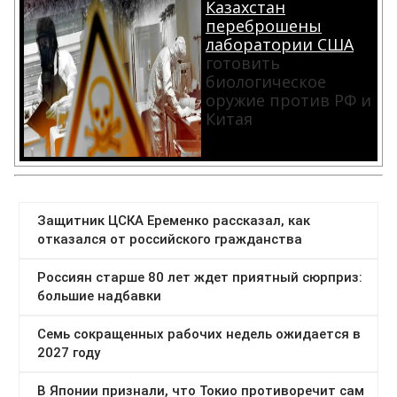
Казахстан
переброшены
лаборатории США
готовить
биологическое
оружие против РФ и
Китая