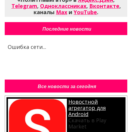
Telegram
,
Одноклассниках
,
Вконтакте
,
каналы
Max
и
YouTube
.
Последние новости
Ошибка сети...
Все новости за сегодня
Новостной
агрегатор для
Android
Скачать в Play
Market