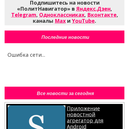
Подпишитесь на новости
«ПолитНавигатор» в
Яндекс.Дзен
,
Telegram
,
Одноклассниках
,
Вконтакте
,
каналы
Max
и
YouTube
.
Последние новости
Ошибка сети...
Все новости за сегодня
Приложение
новостной
агрегатор для
Android