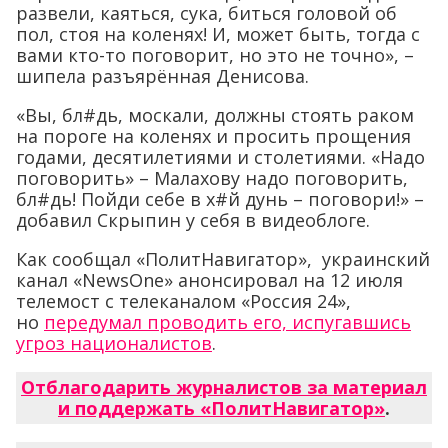
развели, каяться, сука, биться головой об
пол, стоя на коленях! И, может быть, тогда с
вами кто-то поговорит, но это не точно», –
шипела разъярённая Денисова.
«Вы, бл#дь, москали, должны стоять раком
на пороге на коленях и просить прощения
годами, десятилетиями и столетиями. «Надо
поговорить» – Малахову надо поговорить,
бл#дь! Пойди себе в х#й дунь – поговори!» –
добавил Скрыпин у себя в видеоблоге.
Как сообщал «ПолитНавигатор», украинский
канал «NewsOne» анонсировал на 12 июля
телемост с телеканалом «Россия 24»,
но
передумал проводить его, испугавшись
угроз националистов
.
Отблагодарить журналистов за материал
и поддержать «ПолитНавигатор»
.