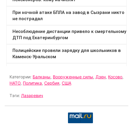
Категории:
Балканы
,
Вооруженные силы
,
Дзен
,
Косово
,
НАТО
,
Политика
,
Сербия
,
США
Тэги:
Лазаревич