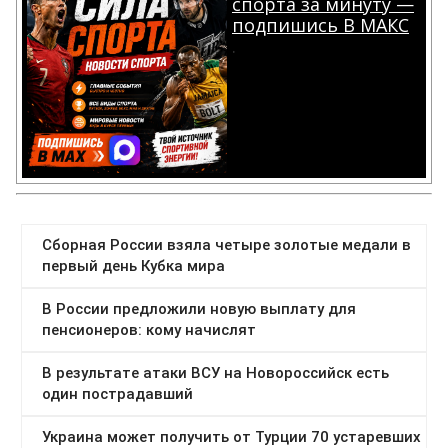
спорта за минуту —
подпишись В МАКС
.