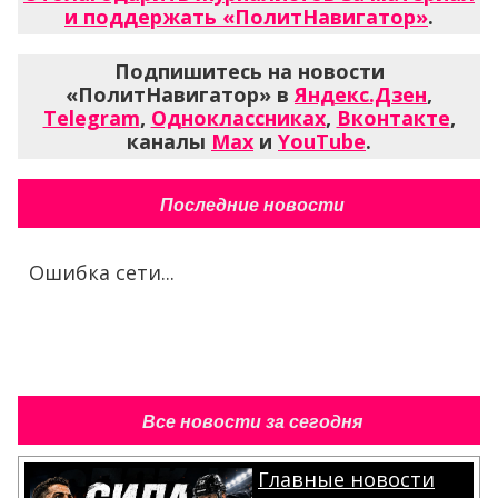
и поддержать «ПолитНавигатор»
.
Подпишитесь на новости
«ПолитНавигатор» в
Яндекс.Дзен
,
Telegram
,
Одноклассниках
,
Вконтакте
,
каналы
Max
и
YouTube
.
Последние новости
Ошибка сети...
Все новости за сегодня
Главные новости