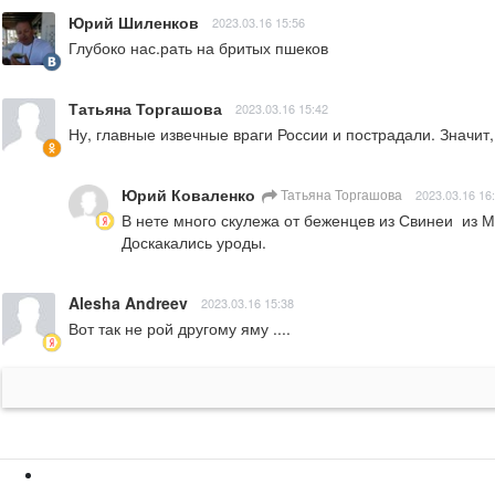
Юрий Шиленков
2023.03.16 15:56
Глубоко нас.рать на бритых пшеков
Татьяна Торгашова
2023.03.16 15:42
Ну, главные извечные враги России и пострадали. Значит,
Юрий Коваленко
Татьяна Торгашова
2023.03.16 16
В нете много скулежа от беженцев из Свинеи  из
Доскакались уроды.
Alesha Andreev
2023.03.16 15:38
Вот так не рой другому яму ....