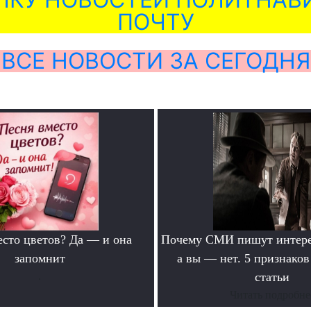
ПОЧТУ
ВСЕ НОВОСТИ ЗА СЕГОДНЯ
есто цветов? Да — и она
Почему СМИ пишут интере
запомнит
а вы — нет. 5 признако
.
статьи
Читать подробне