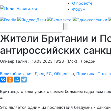
О проекте
Форум
Жители Британии и П
антироссийских санк
Оливер Галич .
16.03.2023 18:23
(Мск) , Лондон
Великобритания
,
Дзен
,
ЕС
,
Общество
,
Политика
,
Польш
Британцы столкнулись с самым большим падением поку
х.
Это является одним из последствий бездумных санкци