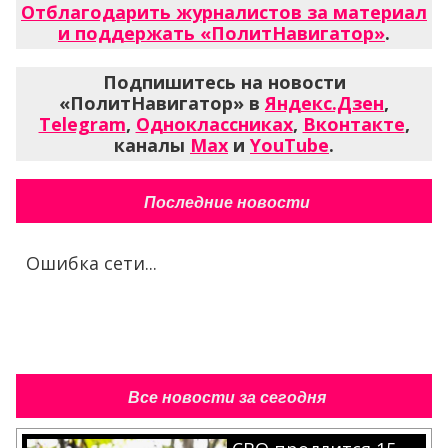
Отблагодарить журналистов за материал
и поддержать «ПолитНавигатор»
.
Подпишитесь на новости
«ПолитНавигатор» в
Яндекс.Дзен
,
Telegram
,
Одноклассниках
,
Вконтакте
,
каналы
Max
и
YouTube
.
Последние новости
Ошибка сети...
Все новости за сегодня