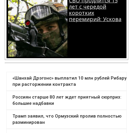
СВО продлится 15
лет с чередой
коротких
перемирий: Ускова
.