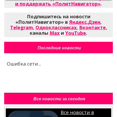
и поддержать «ПолитНавигатор»
.
Подпишитесь на новости
«ПолитНавигатор» в
Яндекс.Дзен
,
Telegram
,
Одноклассниках
,
Вконтакте
,
каналы
Max
и
YouTube
.
Последние новости
Ошибка сети...
Все новости за сегодня
Все новости в