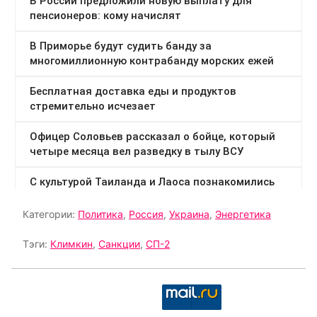
Категории:
Политика
,
Россия
,
Украина
,
Энергетика
Тэги:
Климкин
,
Санкции
,
СП-2