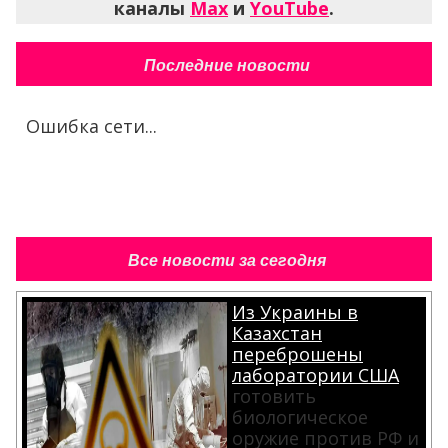
каналы
Max
и
YouTube
.
Последние новости
Ошибка сети...
Все новости за сегодня
Из Украины в
Казахстан
переброшены
лаборатории США
готовить
биологическое
оружие против РФ и