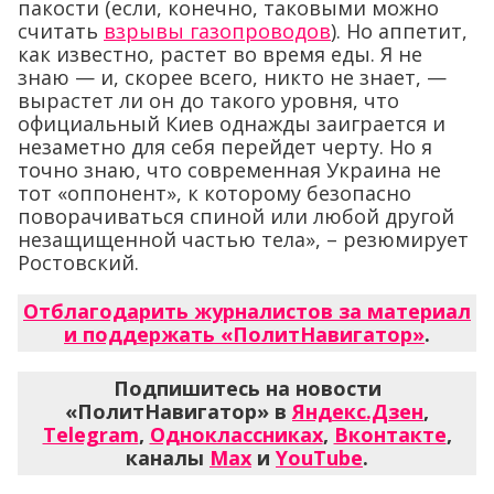
пакости (если, конечно, таковыми можно
считать
взрывы газопроводов
). Но аппетит,
как известно, растет во время еды. Я не
знаю — и, скорее всего, никто не знает, —
вырастет ли он до такого уровня, что
официальный Киев однажды заиграется и
незаметно для себя перейдет черту. Но я
точно знаю, что современная Украина не
тот «оппонент», к которому безопасно
поворачиваться спиной или любой другой
незащищенной частью тела», – резюмирует
Ростовский.
Отблагодарить журналистов за материал
и поддержать «ПолитНавигатор»
.
Подпишитесь на новости
«ПолитНавигатор» в
Яндекс.Дзен
,
Telegram
,
Одноклассниках
,
Вконтакте
,
каналы
Max
и
YouTube
.