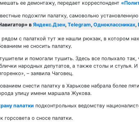
омешать ее демонтажу, передает корреспондент
«Поли
Навигатор» в
Яндекс.Дзен
,
Telegram
,
Одноклассниках
,
рядом с палаткой тут же нашли рюкзак, в котором на
ованием не сносить палатку.
тушители и помогали тушить. Здесь все полыхало так, 
лички народных депутатов, а также столы и стулья. И
горенко», – заявила Чаговец.
ебованием снести палатку в Харькове набрала более пят
города улицу имени маршала Жукова.
рану палатки
подконтрольных ведомству националист
 горсовета о сносе палатки.