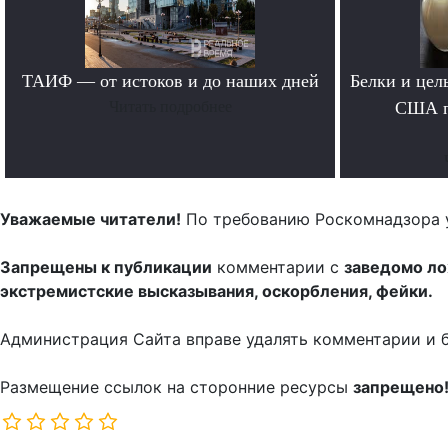
ТАИФ — от истоков и до наших дней
Белки и цел
Читать подробнее
США п
Уважаемые читатели!
По требованию Роскомнадзора 
Запрещены к публикации
комментарии с
заведомо л
экстремистские высказывания, оскорбления, фейки.
Администрация Сайта вправе удалять комментарии и 
Размещение ссылок на сторонние ресурсы
запрещено