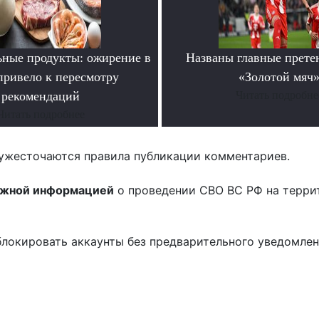
ьные продукты: ожирение в
Названы главные прете
ривело к пересмотру
«Золотой мяч
рекомендаций
Читать подробне
Читать подробнее
ужесточаются правила публикации комментариев.
ожной информацией
о проведении СВО ВС РФ на терри
блокировать аккаунты без предварительного уведомле
!