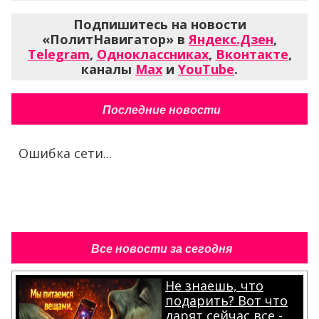
Подпишитесь на новости
«ПолитНавигатор» в
Яндекс.Дзен
,
Telegram
,
Одноклассниках
,
Вконтакте
,
каналы
Max
и
YouTube
.
Последние новости
Ошибка сети...
Все новости за сегодня
Не знаешь, что
подарить? Вот что
дарят сейчас все -