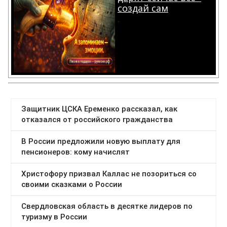
создай сам
.