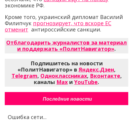
экономике РФ.
Кроме того, украинский дипломат Василий
Филипчук
прогнозирует, что вскоре ЕС
отменит
антироссийские санкции.
Отблагодарить журналистов за материал
и поддержать «ПолитНавигатор»
.
Подпишитесь на новости
«ПолитНавигатор» в
Яндекс.Дзен
,
Telegram
,
Одноклассниках
,
Вконтакте
,
каналы
Max
и
YouTube
.
Последние новости
Ошибка сети...