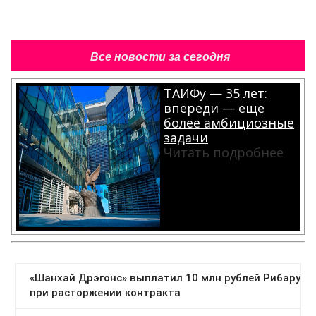
Все новости за сегодня
ТАИФу — 35 лет:
впереди — еще
более амбициозные
задачи
Читать подробнее