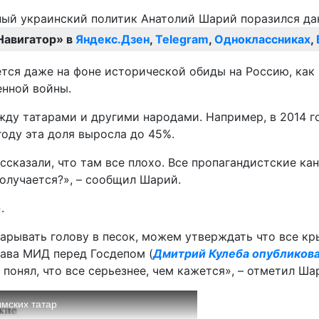
Навигатор» в
Яндекс.Дзен
,
Telegram
,
Одноклассниках
,
ается даже на фоне исторической обиды на Россию, ка
енной войны.
жду татарами и другими народами. Например, в 2014 г
году эта доля выросла до 45%.
ассказали, что там все плохо. Все пропагандистские к
олучается?», – сообщил Шарий.
.
арывать голову в песок, можем утверждать что все кр
лава МИД перед Госдепом (
Дмитрий Кулеба опубликова
 понял, что все серьезнее, чем кажется», – отметил Ша