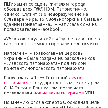
ПЦУ хамит со сцены жителям города,
обозвав всех Г@@НОМ. Патриотично,
однако. Служит сие недоразумение на
бульваре мира, 15 г.Вольногорска в бывшем
здании ПриватБанка», – написала одна из
пользователей «
Facebook
».
«Ублюдок рагульский», «Глупое животное в
сарафане» – комментировали подписчики.
Напомним, «Православная церковь
Украины» была создана из раскольников
«киевского патриархата» под эгидой
Константинопольского патриархата.
Ранее глава «ПЦУ» Епифаний
лично
встречался
с государственным секретарем
США Энтони Блинкеном, после чего
последовали
новые захваты храмов
УПЦ.
По мнению ряда экспертов, основная цель
создания американцами «ПЦУ» –
углубление