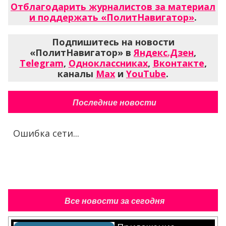
Отблагодарить журналистов за материал
и поддержать «ПолитНавигатор»
.
Подпишитесь на новости
«ПолитНавигатор» в
Яндекс.Дзен
,
Telegram
,
Одноклассниках
,
Вконтакте
,
каналы
Max
и
YouTube
.
Последние новости
Ошибка сети...
Все новости за сегодня