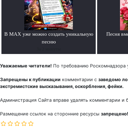
В MAX уже можно создать уникальную
Песня вм
песню
За 2 минуты
Уважаемые читатели!
По требованию Роскомнадзора 
Запрещены к публикации
комментарии с
заведомо л
экстремистские высказывания, оскорбления, фейки.
Администрация Сайта вправе удалять комментарии и 
Размещение ссылок на сторонние ресурсы
запрещено