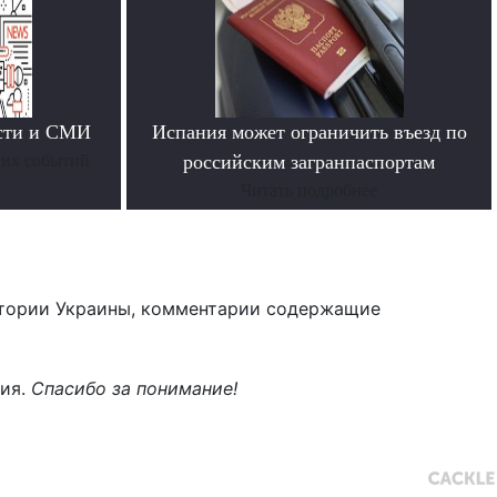
ости и СМИ
Испания может ограничить въезд по
них событий
российским загранпаспортам
Читать подробнее
тории Украины, комментарии содержащие
ния.
Спасибо за понимание!