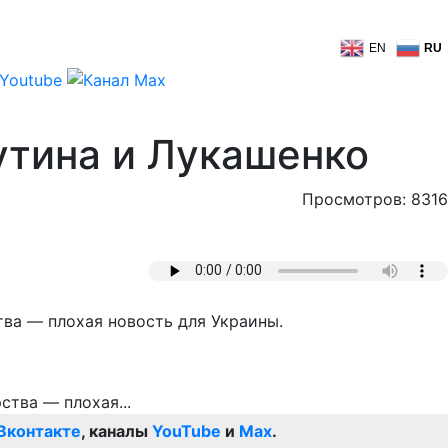
EN
RU
утина и Лукашенко
Просмотров: 8316
ва — плохая новость для Украины.
Вконтакте
, каналы
YouTube
и
Max
.