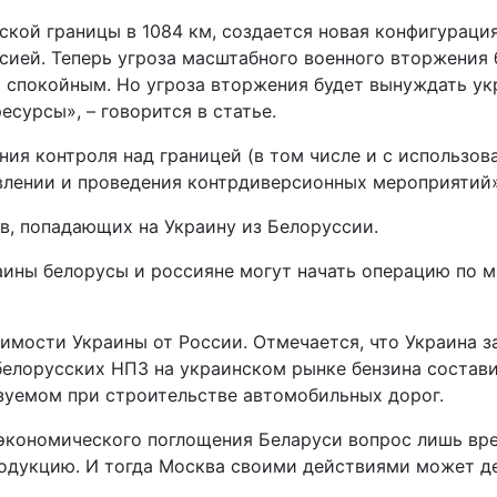
ской границы в 1084 км, создается новая конфигураци
ией. Теперь угроза масштабного военного вторжения бу
ь спокойным. Но угроза вторжения будет вынуждать ук
сурсы», – говорится в статье.
ния контроля над границей (в том числе и с использо
лении и проведения контрдиверсионных мероприятий»,
ов, попадающих на Украину из Белоруссии.
аины белорусы и россияне могут начать операцию по 
имости Украины от России. Отмечается, что Украина з
я белорусских НПЗ на украинском рынке бензина соста
зуемом при строительстве автомобильных дорог.
 экономического поглощения Беларуси вопрос лишь вре
одукцию. И тогда Москва своими действиями может д