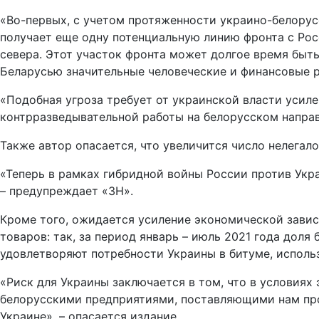
«Во-первых, с учетом протяженности украино-белорус
получает еще одну потенциальную линию фронта с Росс
севера. Этот участок фронта может долгое время быт
Беларусью значительные человеческие и финансовые ре
«Подобная угроза требует от украинской власти усиле
контрразведывательной работы на белорусском направ
Также автор опасается, что увеличится число нелегал
«Теперь в рамках гибридной войны России против Укр
– предупреждает «ЗН».
Кроме того, ожидается усиление экономической завис
товаров: так, за период январь – июль 2021 года дол
удовлетворяют потребности Украины в битуме, исполь
«Риск для Украины заключается в том, что в условиях
белорусскими предприятиями, поставляющими нам пр
Украине», – опасается издание.