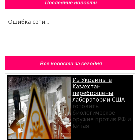
Последние новости
Ошибка сети...
Все новости за сегодня
Из Украины в
Казахстан
переброшены
лаборатории США
готовить
биологическое
оружие против РФ и
Китая