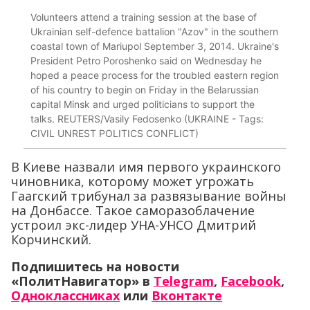
Volunteers attend a training session at the base of
Ukrainian self-defence battalion "Azov" in the southern
coastal town of Mariupol September 3, 2014. Ukraine's
President Petro Poroshenko said on Wednesday he
hoped a peace process for the troubled eastern region
of his country to begin on Friday in the Belarussian
capital Minsk and urged politicians to support the
talks. REUTERS/Vasily Fedosenko (UKRAINE - Tags:
CIVIL UNREST POLITICS CONFLICT)
В Киеве назвали имя первого украинского
чиновника, которому может угрожать
Гаагский трибунал за развязывание войны
на Донбассе. Такое саморазоблачение
устроил экс-лидер УНА-УНСО Дмитрий
Корчинский.
Подпишитесь на новости
«ПолитНавигатор» в
Telegram
,
Facebook
,
Одноклассниках
или
Вконтакте