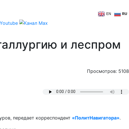
EN
RU
таллургию и леспром
Просмотров: 5108
уров, передает корреспондент
«ПолитНавигатора»
.