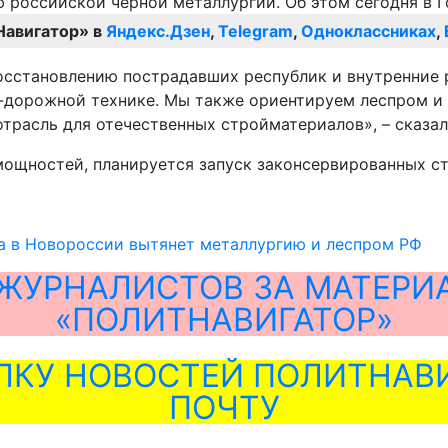
Навигатор» в
Яндекс.Дзен
,
Telegram
,
Одноклассниках
,
восстановлению пострадавших республик и внутренние
о-дорожной технике. Мы также ориентируем леспром и
расль для отечественных стройматериалов», – сказал
мощностей, планируется запуск законсервированных с
а в Новороссии вытянет металлургию и леспром РФ
ЖУРНАЛИСТОВ ЗА МАТЕРИ
«ПОЛИТНАВИГАТОР»
ЛКУ НОВОСТЕЙ ПОЛИТНАВИ
ПОЧТУ