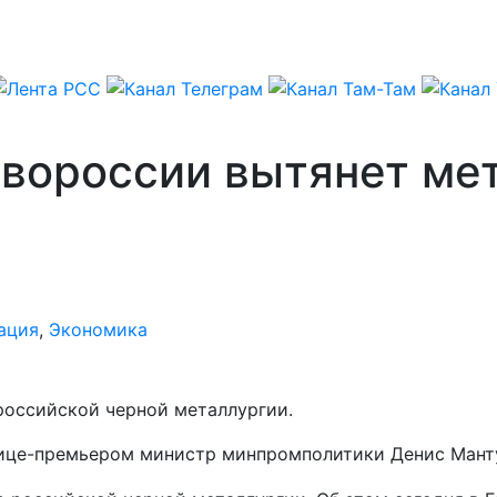
овороссии вытянет ме
ация
,
Экономика
российской черной металлургии.
вице-премьером министр минпромполитики Денис Мант