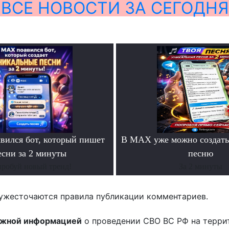
ВСЕ НОВОСТИ ЗА СЕГОДНЯ
ился бот, который пишет
В MAX уже можно создать
есни за 2 минуты
песню
робуй новый тренд!
За 2 минуты
ужесточаются правила публикации комментариев.
ожной информацией
о проведении СВО ВС РФ на терри