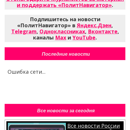
и поддержать «ПолитНавигатор»
.
Подпишитесь на новости
«ПолитНавигатор» в
Яндекс.Дзен
,
Telegram
,
Одноклассниках
,
Вконтакте
,
каналы
Max
и
YouTube
.
Последние новости
Ошибка сети...
Все новости за сегодня
Все новости России