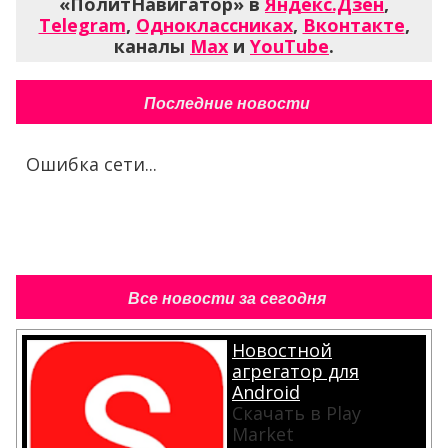
«ПолитНавигатор» в
Яндекс.Дзен
,
Telegram
,
Одноклассниках
,
Вконтакте
,
каналы
Max
и
YouTube
.
Последние новости
Ошибка сети...
Все новости за сегодня
Новостной
агрегатор для
Android
Скачать в Play
Market