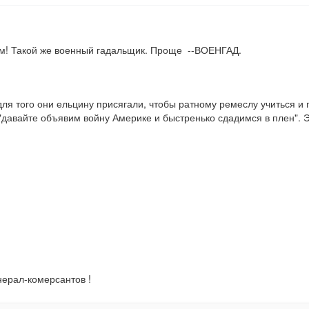
ним! Такой же военный гадальщик. Проще  --ВОЕНГАД.
ля того они ельцину присягали, чтобы ратному ремеслу учиться и п
"давайте объявим войну Америке и быстренько сдадимся в плен". Эт
нерал-комерсантов !