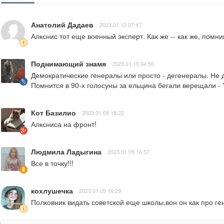
Анатолий Дадаев
2023.01.10 07:47
Алкснис тот еще военный эксперт. Как же -- как же, пом
Поднимающий знамя
2023.01.10 04:50
Демократические генералы или просто - дегенералы. Не д
Помнится в 90-х голосуны за ельцина бегали верещали - 
Кот Базилио
2023.01.09 18:22
Алксниса на фронт!
Людмила Ладыгина
2023.01.09 16:57
Все в точку!!!
кохлушечка
2023.01.09 16:29
Полковник видать советской еще школы,вон он как про ге