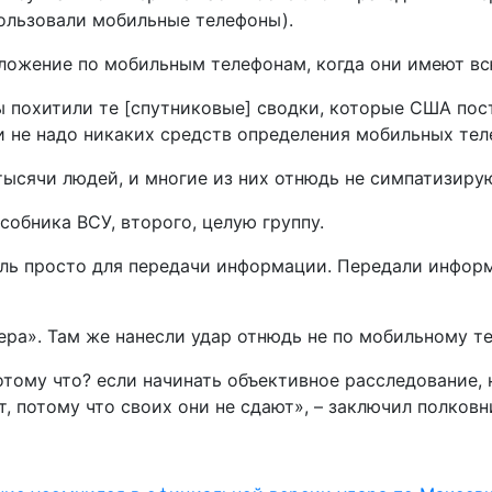
ользовали мобильные телефоны).
оложение по мобильным телефонам, когда они имеют в
ы похитили те [спутниковые] сводки, которые США пос
и не надо никаких средств определения мобильных теле
тысячи людей, и многие из них отнюдь не симпатизиру
обника ВСУ, второго, целую группу.
ль просто для передачи информации. Передали информа
нера». Там же нанесли удар отнюдь не по мобильному т
отому что? если начинать объективное расследование,
т, потому что своих они не сдают», – заключил полковн