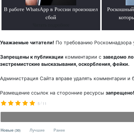
В работе WhatsApp в России произошел
Роскошный 
сбой
котор
Читать подробнее
Уважаемые читатели!
По требованию Роскомнадзора 
Запрещены к публикации
комментарии с
заведомо л
экстремистские высказывания, оскорбления, фейки.
Администрация Сайта вправе удалять комментарии и 
Размещение ссылок на сторонние ресурсы
запрещено
/
5
11
Новые
Лучшие
Ранее
(30)