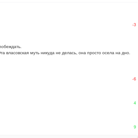
-3
обеждать. 

а власовская муть никуда не делась, она просто осела на дно.
-6
4
9