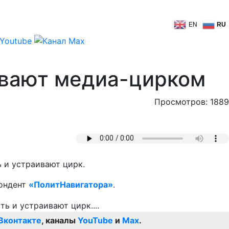
EN
RU
ивают медиа-цирком
Просмотров: 1889
 и устраивают цирк.
пондент
«ПолитНавигатора»
.
Вконтакте
, каналы
YouTube
и
Max
.