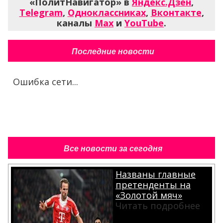
«ПолитНавигатор» в
Яндекс.Дзен
,
Telegram
,
Одноклассниках
,
Вконтакте
,
каналы
Max
и
YouTube
.
Последние новости
Ошибка сети...
Все новости за сегодня
Названы главные
претенденты на
«Золотой мяч»
Читать подробнее