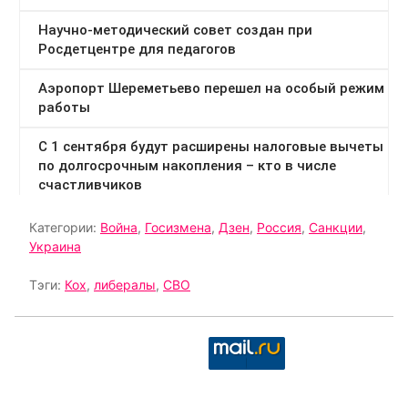
Категории:
Война
,
Госизмена
,
Дзен
,
Россия
,
Санкции
,
Украина
Тэги:
Кох
,
либералы
,
СВО