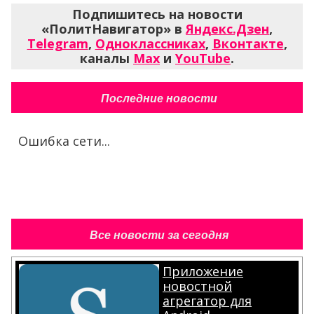
Подпишитесь на новости
«ПолитНавигатор» в
Яндекс.Дзен
,
Telegram
,
Одноклассниках
,
Вконтакте
,
каналы
Max
и
YouTube
.
Последние новости
Ошибка сети...
Все новости за сегодня
Приложение
новостной
агрегатор для