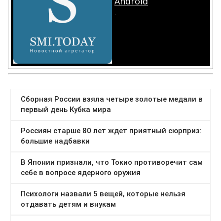
Android
.