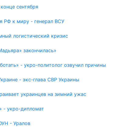
 конце сентября
я РФ к миру - генерал ВСУ
емный логистический кризис
Мадьяра» закончилась»
отать» - укро-политолог озвучил причины
раине - экс-глава СВР Украины
раивает украинцев на зимний ужас
» - укро-дипломат
ОУН - Уралов