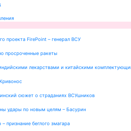
д
пления
о проекта FirePoint – генерал ВСУ
но просроченные ракеты
с индийскими лекарствами и китайскими комплектующи
 Кривонос
раинский сюжет о страданиях ВСУшников
жны удары по новым целям – Басурин
 – признание беглого змагара