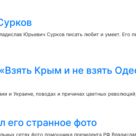
Сурков
адислав Юрьевич Сурков писать любит и умеет. Его п
«Взять Крым и не взять Оде
ии и Украине, поводах и причинах цветных революций
л его странное фото
альных сетях фото помощника президента РФ Владисла