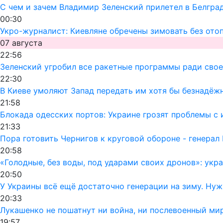
С чем и зачем Владимир Зеленский прилетел в Белгра
00:30
Укро-журналист: Киевляне обречены зимовать без ото
07 августа
22:56
Зеленский угробил все ракетные программы ради своег
22:30
В Киеве умоляют Запад передать им хотя бы безнадёж
21:58
Блокада одесских портов: Украине грозят проблемы 
21:33
Пора готовить Чернигов к круговой обороне - генерал
20:58
«Голодные, без воды, под ударами своих дронов»: ук
20:50
У Украины всё ещё достаточно генерации на зиму. Ну
20:33
Лукашенко не пошатнут ни война, ни послевоенный мир
19:57