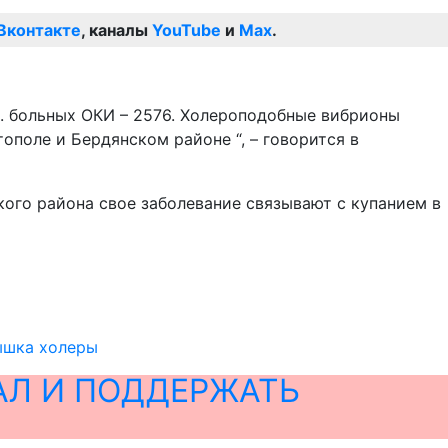
Вконтакте
, каналы
YouTube
и
Max
.
ч. больных ОКИ – 2576. Холероподобные вибрионы
тополе и Бердянском районе “, – говорится в
ого района свое заболевание связывают с купанием в
пышка холеры
АЛ И ПОДДЕРЖАТЬ