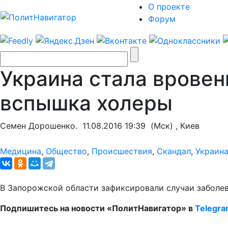
О проекте
Форум
Украина стала вровен
вспышка холеры
Семен Дорошенко.
11.08.2016 19:39
(Мск) , Киев
Медицина
,
Общество
,
Происшествия
,
Скандал
,
Украин
В Запорожской области зафиксировали случаи заболев
Подпишитесь на новости «ПолитНавигатор» в
Telegr