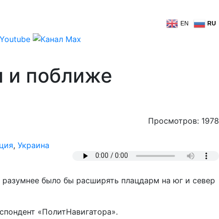
EN
RU
и и поближе
Просмотров: 1978
ция
,
Украина
 разумнее было бы расширять плацдарм на юг и север
еспондент «ПолитНавигатора».