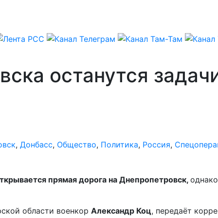
вска останутся задач
овск
,
Донбасс
,
Общество
,
Политика
,
Россия
,
Спецопера
открывается прямая дорога на Днепропетровск,
однако
рской области военкор
Александр Коц
, передаёт корр