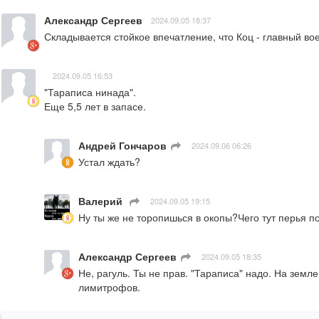
Александр Сергеев
2024.09.05 18:37
Складывается стойкое впечатление, что Коц - главный в
2024.09.05 16:53
"Тараписа нинада".

Еще 5,5 лет в запасе.
Андрей Гончаров
ㅤ
2024.09.06 06:26
Устал ждать?
Валерий
ㅤ
2024.09.05 19:15
Ну ты же не торопишься в окопы?Чего тут перья 
Александр Сергеев
ㅤ
2024.09.05 18:35
Не, рагуль. Ты не прав. "Тараписа" надо. На земле
лимитрофов.