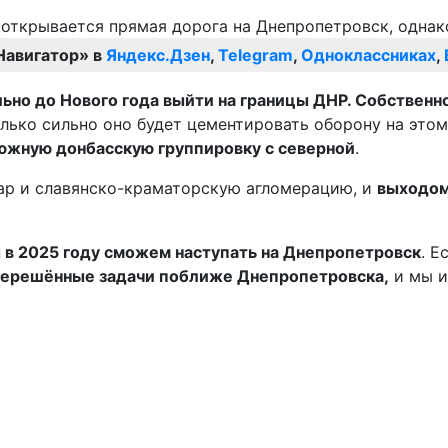
Навигатор» в
Яндекс.Дзен
,
Telegram
,
Одноклассниках
,
но до Нового года выйти на границы ДНР. Собственно,
лько сильно оно будет цементировать оборону на это
 южную донбасскую группировку с северной
.
дар и славянско-краматорскую агломерацию, и
выходом
 в 2025 году сможем наступать на Днепропетровск
. Е
ть нерешённые задачи поближе Днепропетровска,
и мы и