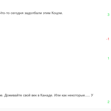
Что-то сегодня задолбали этим Коцом.
3
-1
1
 Доживайте свой век в Канаде. Или как некоторые..... У 
2