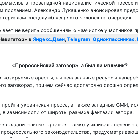
домыслов в прозападной националистической прессе и
ным посланием, Александр Лукашенко анонсировал пред
материалам спецслужб «еще сто человек на очереди».
Навигатор» в
Яндекс.Дзен
,
Telegram
,
Одноклассниках
,
«Пророссийский заговор»: а был ли мальчик?
прогнозируемые аресты, вышеназванные ресурсы напере
о заговора», причем сейчас достаточно сложно опреде
пройти украинская пресса, а также западные СМИ, исхо
, в зависимости от широты размаха фантазии автора.
воохранительных органов только усиливало нелепые с
о-процессуального законодательства, предусматривающ