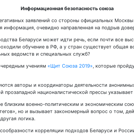
Информационная безопасность союза
о негативных заявлений со стороны официальных Москв
я информация, очевидно направленная на подрыв дове
водства Беларуси может идти речь, если почти все в
роходили обучение в РФ, а у стран существует общая 
ных ведомств и специальных служб?
к очередным учениям
«Щит Союза 2019»
, которые пройд
уются авторы и координаторы деятельности анонимных
й прозападной националистической прессы указывает 
ее близким военно-политическим и экономическим сою
егов», но и вызывает закономерный вопрос о том, дей
другая логика.
есообразности корреляции подходов Беларуси и Росси