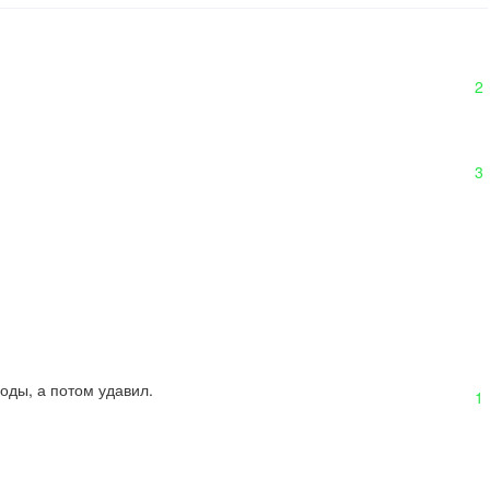
2
3
оды, а потом удавил.
1