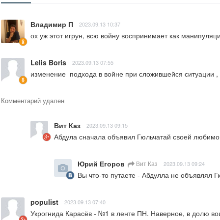
Владимир П
2023.09.13 10:37
ох уж этот игрун, всю войну воспринимает как манипуляци
Lelis Boris
2023.09.13 07:55
изменение  подхода в войне при сложившейся ситуации 
Комментарий удален
Вит Каз
2023.09.13 09:15
Абдула сначала объявил Гюльчатай своей любимой 
Юрий Егоров
Вит Каз
2023.09.13 09:24
Вы что-то путаете - Абдулла не объявлял 
populist
2023.09.13 07:40
Укрогнида Карасёв - №1 в ленте ПН. Наверное, в долю во