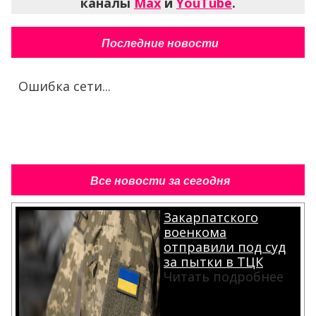
каналы
Max
и
YouTube
.
Последние новости
Ошибка сети...
Все новости за сегодня
Закарпатского
военкома
отправили под суд
за пытки в ТЦК
Читать подробнее