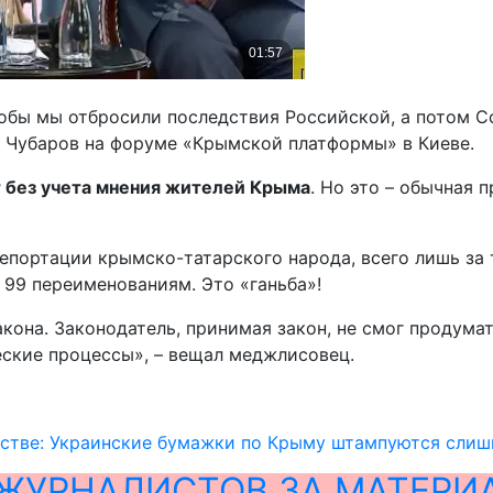
чтобы мы отбросили последствия Российской, а потом 
ся Чубаров на форуме «Крымской платформы» в Киеве.
 без учета мнения жителей Крыма
. Но это – обычная 
портации крымско-татарского народа, всего лишь за тр
 99 переименованиям. Это «ганьба»!
закона. Законодатель, принимая закон, не смог продума
еские процессы», – вещал меджлисовец.
нстве: Украинcкие бумажки по Крыму штампуются слиш
ЖУРНАЛИСТОВ ЗА МАТЕРИ