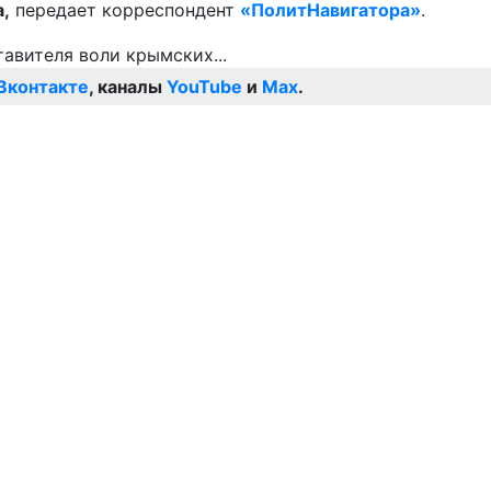
,
передает корреспондент
«ПолитНавигатора»
.
Вконтакте
, каналы
YouTube
и
Max
.