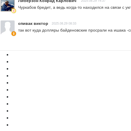
Либерзон Конрад Карлович
2025.08.29 14:37
Чуркабов бредит, а ведь когда-то находился на связи с у
спивак виктор
2025.08.29 08:33
так вот куда долляры байденовские просрали на ишака -с