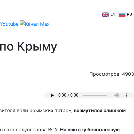
EN
RU
 по Крыму
Просмотров: 4903
вителя воли крымских татар»,
возмутился слишком
ахвата полуострова ВСУ.
На всю эту бесполезную