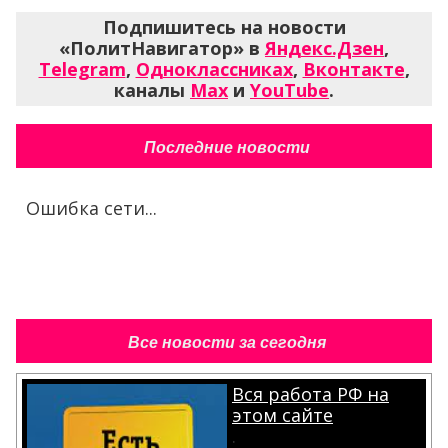
Подпишитесь на новости
«ПолитНавигатор» в
Яндекс.Дзен
,
Telegram
,
Одноклассниках
,
Вконтакте
,
каналы
Max
и
YouTube
.
Последние новости
Ошибка сети...
Все новости за сегодня
Вся работа РФ на
этом сайте
.