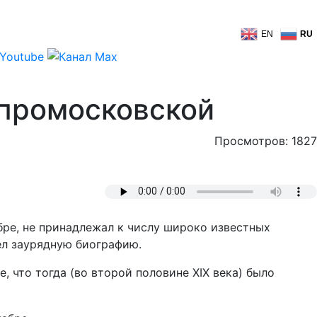
EN
RU
 промосковской
Просмотров: 1827
бре, не принадлежал к числу широко известных
ел заурядную биографию.
, что тогда (во второй половине ХIХ века) было