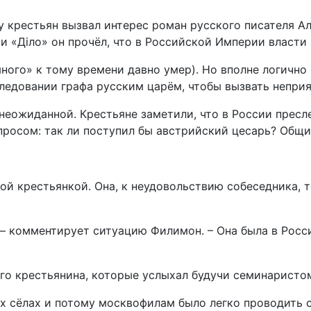
у крестьян вызвал интерес роман русского писателя А
 «Діло» он прочёл, что в Российской Империи власти 
ного» к тому времени давно умер). Но вполне логично 
ледовании графа русским царём, чтобы вызвать неприя
неожиданной. Крестьяне заметили, что в России пресл
вопросом: так ли поступил бы австрийский цесарь? Общ
ой крестьянкой. Она, к неудовольствию собеседника, то
 – комментирует ситуацию Филимон. – Она была в Росс
о крестьянина, которые услыхал будучи семинаристом:
х сёлах и потому москвофилам было легко проводить с