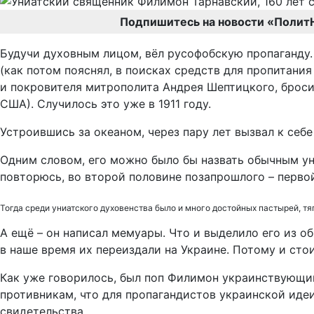
Подпишитесь на новости «Полит
Будучи духовным лицом, вёл русофобскую пропаганду
(как потом пояснял, в поисках средств для пропитани
и покровителя митрополита Андрея Шептицкого, броси
США). Случилось это уже в 1911 году.
Устроившись за океаном, через пару лет вызвал к себ
Одним словом, его можно было бы назвать обычным ун
повторюсь, во второй половине позапрошлого – перво
Тогда среди униатского духовенства было и много достойных пастырей, т
А ещё – он написал мемуары. Что и выделило его из о
в наше время их переиздали на Украине. Потому и стои
Как уже говорилось, был поп Филимон украинствующи
противникам, что для пропагандистов украинской иде
свидетельства.