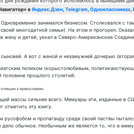
Навигатор» в
Яндекс.Дзен
,
Telegram
,
Одноклассниках
,
. Одновременно занимался бизнесом. Столковался с т
я своей многодетной семьи). На этом и прогорел. Оказ
в жену и детей, уехал в Северо-Американские Соедин
е сыновей. А вот с женой и незамужней дочерью (втора
иатским попиком (корыстолюбивым, политиканствующим
й половине прошлого столетий.
яготевших к православию.
бщей массы сильнее всего. Мемуары эти, изданные в С
т отметить эту книгу.
м русофобом и пропаганду среди своей паствы пыталс
и дело обычное. Необычным же является то, что в ме