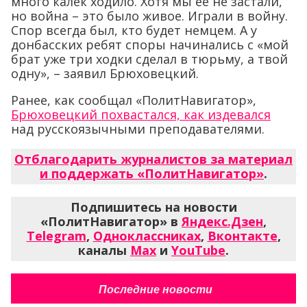
много калек ходило. Хотя мы ее не застали,
но война – это было живое. Играли в войну.
Спор всегда был, кто будет немцем. А у
донбасских ребят споры начинались с «мой
брат уже три ходки сделал в тюрьму, а твой
одну», – заявил Брюховецкий.
Ранее, как сообщал «ПолитНавигатор»,
Брюховецкий похвастался, как издевался
над русскоязычными преподавателями.
Отблагодарить журналистов за материал
и поддержать «ПолитНавигатор»
.
Подпишитесь на новости
«ПолитНавигатор» в
Яндекс.Дзен
,
Telegram
,
Одноклассниках
,
Вконтакте
,
каналы
Max
и
YouTube
.
Последние новости