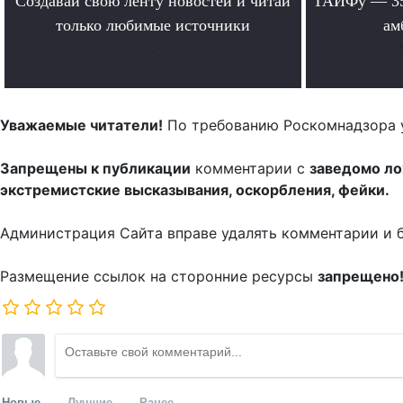
Создавай свою ленту новостей и читай
ТАИФу — 35 
только любимые источники
ам
.
Уважаемые читатели!
По требованию Роскомнадзора 
Запрещены к публикации
комментарии с
заведомо л
экстремистские высказывания, оскорбления, фейки.
Администрация Сайта вправе удалять комментарии и 
Размещение ссылок на сторонние ресурсы
запрещено
Новые
Лучшие
Ранее