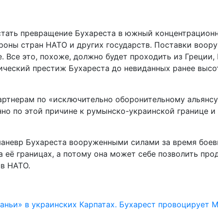
тать превращение Бухареста в южный концентрационны
ороны стран НАТО и других государств. Поставки воор
. Все это, похоже, должно будет проходить из Греции,
ческий престиж Бухареста до невиданных ранее высот 
ртнерам по «исключительно оборонительному альянсу»
но по этой причине к румынско-украинской границе и
 маневр Бухареста вооруженными силами за время боев
 её границах, а потому она может себе позволить про
 в НАТО.
ньи» в украинских Карпатах. Бухарест провоцирует 