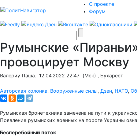
О проекте
Форум
Румынские «Пираньи» 
провоцирует Москву
Валериу Паша.
12.04.2022 22:47
(Мск) , Бухарест
Авторская колонка
,
Вооруженные силы
,
Дзен
,
НАТО
,
Об
Румынская бронетехника замечена на пути к украинск
Появление румынских военных на пороге Украины озна
Бесперебойный поток