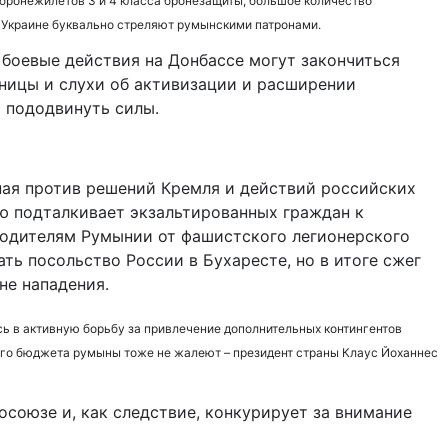
 бронежилетов 3 и 4 класса бронезащиты, большое количество
а Украине буквально стреляют румынскими патронами.
 боевые действия на Донбассе могут закончиться
ницы и слухи об активизации и расширении
 пододвинуть силы.
пая против решений Кремля и действий российских
ю подталкивает экзальтированных граждан к
бодителям Румынии от фашистского легионерского
ь посольство России в Бухаресте, но в итоге сжег
не нападения.
ь в активную борьбу за привлечение дополнительных контингентов
ого бюджета румыны тоже не жалеют – президент страны Клаус Йоханнес
союзе и, как следствие, конкурирует за внимание