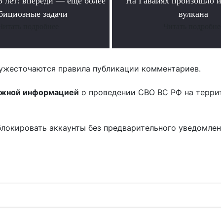
лет: впереди — еще более
На Гавайях произошло 
бициозные задачи
вулкана
Читать подробнее
Читать подробне
ужесточаются правила публикации комментариев.
ожной информацией
о проведении СВО ВС РФ на терри
блокировать аккаунты без предварительного уведомле
!