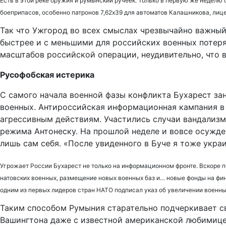
Есть в этой реке оружия и румынский ручеек. Только в первую же неделю
боеприпасов, особенно патронов 7,62х39 для автоматов Калашникова, лиц
Так что Ужгород во всех смыслах чрезвычайно важный
быстрее и с меньшими для российских военных потеря
масштабов российской операции, неудивительно, что 
Русофобская истерика
С самого начала военной фазы конфликта Бухарест за
военных. Антироссийская информационная кампания в
агрессивным действиям. Участились случаи вандализ
режима Антонеску. На прошлой неделе и вовсе осужден
лишь сам себя. «После увиденного в Буче я тоже укра
Угрожает России Бухарест не только на информационном фронте. Вскоре 
натовских военных, размещение новых военных баз и… новые фонды на фи
одним из первых лидеров стран НАТО подписал указ об увеличении военны
Таким способом Румыния старательно подчеркивает св
Вашингтона даже с известной американской любимиц