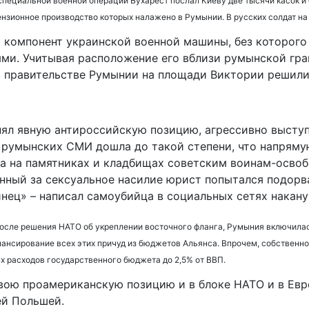
 специальной военной операции Бухарест послал Киеву две тысячи касок и
ензионное производство которых налажено в Румынии. В русских солдат н
 компонент украинской военной машины, без которого
ми. Учитывая расположение его вблизи румынской гра
в правительстве Румынии на площади Виктории решили
нял явную антироссийскую позицию, агрессивно высту
 румынских СМИ дошла до такой степени, что напряму
ма на памятниках и кладбищах советским воинам-осво
ный за сексуальное насилие юрист попытался подорват
инец» – написал самоубийца в социальных сетях накану
после решения НАТО об укреплении восточного фланга, Румыния включилас
нансирование всех этих причуд из бюджетов Альянса. Впрочем, собственн
х расходов государственного бюджета до 2,5% от ВВП.
ою проамериканскую позицию и в блоке НАТО и в Евро
ей Польшей.