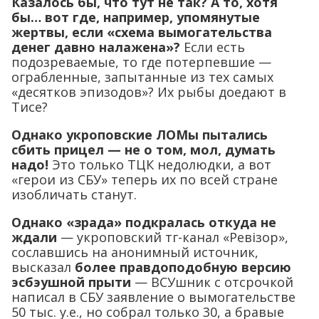
Казалось бы, что тут не так? А то, хотя
бы… вот где, например, упомянутые
жертвы, если «схема вымогательства
денег давно налажена»?
Если есть
подозреваемые, то где потерпевшие —
ограбленные, запытанные из тех самых
«десятков эпизодов»? Их рыбы доедают в
Тисе?
Однако укроповские ЛОМы пытались
сбить прицел — не о том, мол, думать
надо!
Это только ТЦК недолюдки, а вот
«герои из СБУ» теперь их по всей стране
изобличать станут.
Однако «зрада» подкралась откуда не
ждали
— укроповский тг-канал «Ревiзор»,
сославшись на анонимный источник,
высказал
более правдоподобную версию
эсбэушной прыти
— ВСУшник с отсрочкой
написал в СБУ заявление о вымогательстве
50 тыс. у.е., но собрал только 30, а бравые